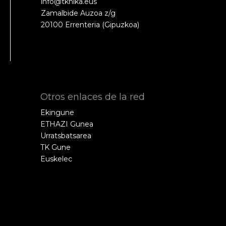
info@tknika.eus
Zamalbide Auzoa z/g
20100 Errenteria (Gipuzkoa)
Otros enlaces de la red
Ekingune
ETHAZI Gunea
Urratsbatsarea
TK Gune
Euskelec