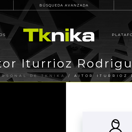
BÚSQUEDA AVANZADA
OS
PLATAF
tor Iturrioz Rodrig
ERSONAL DE TKNIKA
/ AITOR ITURRIOZ