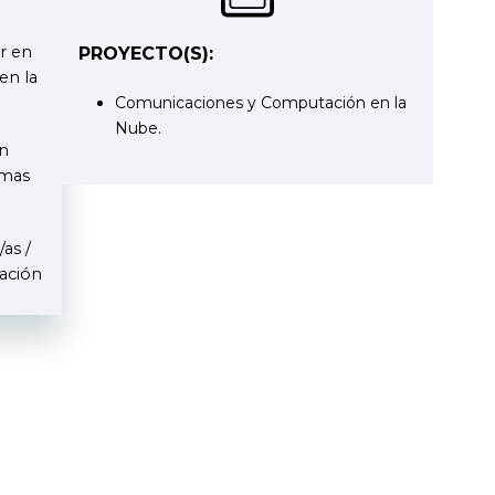
r en
PROYECTO(S):
en la
Comunicaciones y Computación en la
Nube.
n
emas
as /
vación