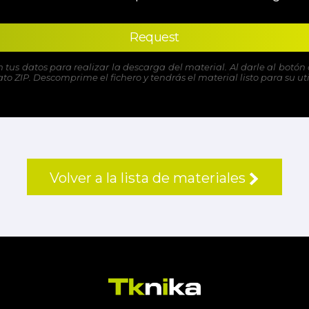
Request
n tus datos para realizar la descarga del material. Al darle al bot
o ZIP. Descomprime el fichero y tendrás el material listo para su uti
Volver a la lista de materiales