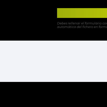
Debes rellenar el formulario co
automática del fichero en format