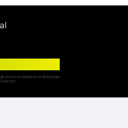
al
ón de envío empezará la descarga
lización.