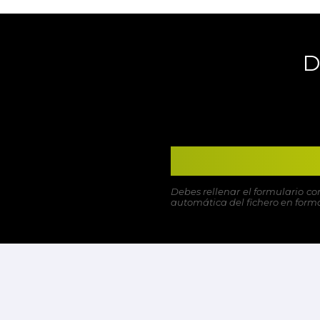
D
Debes rellenar el formulario co
automática del fichero en format