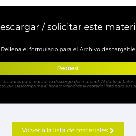
escargar / solicitar este materi
Rellena el formulario para el Archivo descargable
Request
n tus datos para realizar la descarga del material. Al darle al bot
o ZIP. Descomprime el fichero y tendrás el material listo para su uti
Volver a la lista de materiales