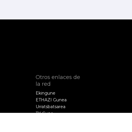
Otros enlaces de
la red
Ekingune
ETHAZI Gunea
Urratsbatsarea
TK Gune
Euskelec