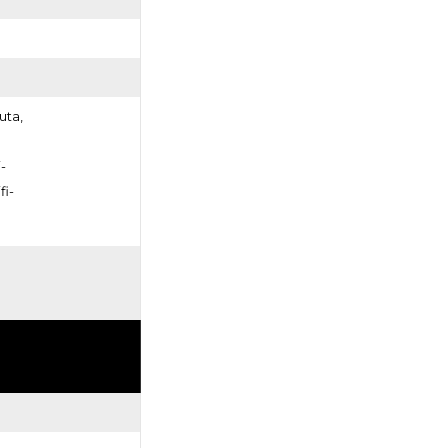
uta,
-
fi-