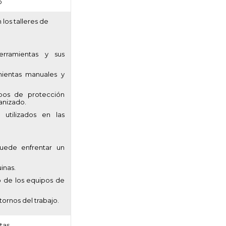
o
los talleres de
erramientas y sus
mientas manuales y
pos de protección
canizado.
 utilizados en las
puede enfrentar un
inas.
o de los equipos de
tornos del trabajo.
tas.