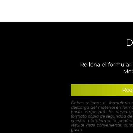
D
Rellena el formulari
Moo
Req
Debes rellenar el formulario 
descarga del material en forma
envío empezará la descarga
formato copia de seguridad de 
vuestra plataforma lo podéis
resulte más conveniente: curso
gusto.