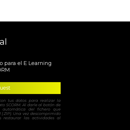
al
o para el E Learning
ORM
uest
con tus datos para realizar la
to SCORM. Al darle al botón de
 automática del fichero que
 (.ZIP). Una vez descomprimido
 restaurar las actividades al