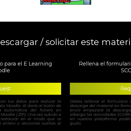
escargar / solicitar este materi
o para el E Learning
Rellena el formulari
dle
SC
uest
Req
con tus datos para realizar la
Debes rellenar el formulario 
to Moodle. Al darle al botón de
descarga del material en forma
 automática del fichero en
envío empezará la descarga
Moodle (.ZIP). Una vez subido a
alberga las actividades SCORM
 restaurar en el modo que os
en vuestra plataforma podéis
 entero o secciones sueltas al
gusto.