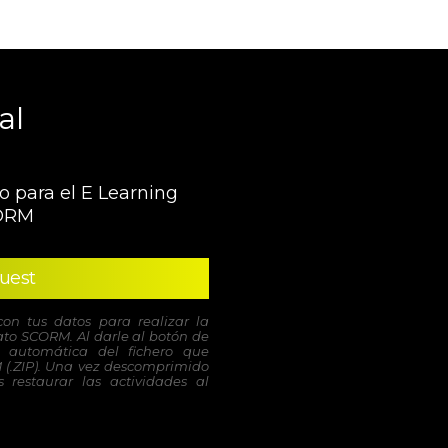
al
o para el E Learning
ORM
uest
con tus datos para realizar la
to SCORM. Al darle al botón de
 automática del fichero que
 (.ZIP). Una vez descomprimido
 restaurar las actividades al