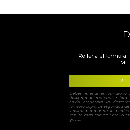
D
Rellena el formulari
Moo
Req
Debes rellenar el formulario 
descarga del material en forma
envío empezará la descarga
formato copia de seguridad de 
vuestra plataforma lo podéis
resulte más conveniente: curso
gusto.