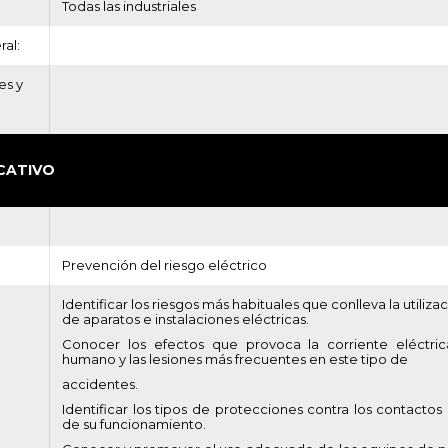
:
Todas las industriales
al:
es y
CATIVO
Prevención del riesgo eléctrico
Identificar los riesgos más habituales que conlleva la utiliz
de aparatos e instalaciones eléctricas.
Conocer los efectos que provoca la corriente eléctri
humano y las lesiones más frecuentes en este tipo de
accidentes.
Identificar los tipos de protecciones contra los contactos 
de su funcionamiento.