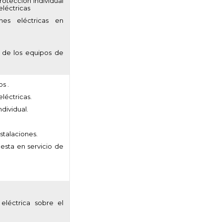
otección individual
eléctricas
nes eléctricas en
o de los equipos de
s .
eléctricas.
dividual.
nstalaciones.
uesta en servicio de
eléctrica sobre el