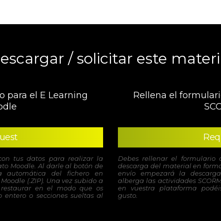
escargar / solicitar este materi
o para el E Learning
Rellena el formulari
dle
SC
uest
Req
con tus datos para realizar la
Debes rellenar el formulario 
to Moodle. Al darle al botón de
descarga del material en forma
 automática del fichero en
envío empezará la descarga
Moodle (.ZIP). Una vez subido a
alberga las actividades SCORM
 restaurar en el modo que os
en vuestra plataforma podéis
 entero o secciones sueltas al
gusto.