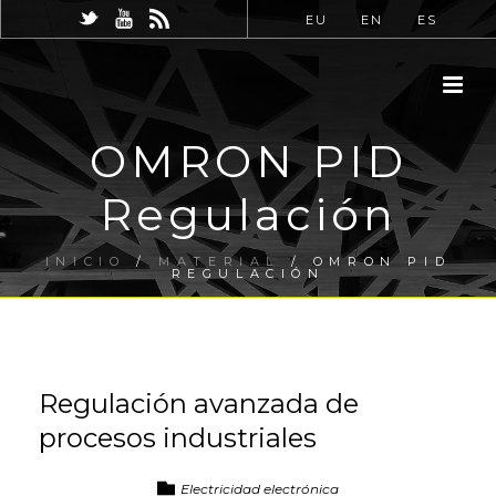
EU
EN
ES
OMRON PID
Regulación
INICIO
/
MATERIAL
/ OMRON PID
REGULACIÓN
Regulación avanzada de
procesos industriales
Electricidad electrónica