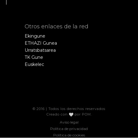
Otros enlaces de la red
Ekingune
ETHAZI Gunea
Urratsbatsarea
TK Gune
Euskelec
© 2016 | Todos los derechos reservados
Creado con
por
POM
.
Aviso legal
Política de privacidad
Política de cookies