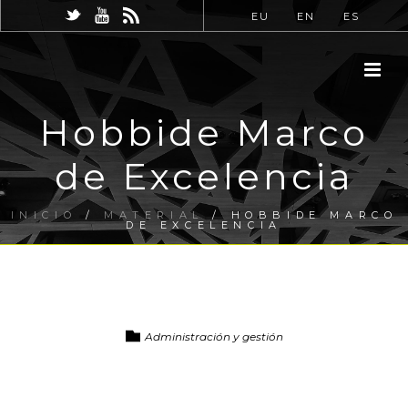
EU
EN
ES
Hobbide Marco
de Excelencia
INICIO
/
MATERIAL
/ HOBBIDE MARCO
DE EXCELENCIA
Administración y gestión