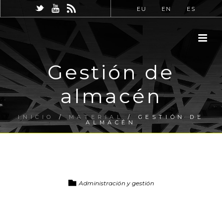
EU
EN
ES
Gestión de
almacén
INICIO
/
MATERIAL
/ GESTIÓN DE
ALMACÉN
Administración y gestión