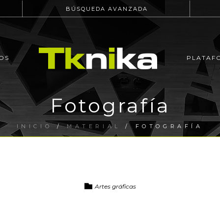
BÚSQUEDA AVANZADA
OS
PLATAF
Fotografía
INICIO
/
MATERIAL
/ FOTOGRAFÍA
Artes gráficas