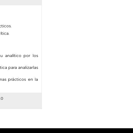
cticos.
tica.
tu analítico por los
tica para analizarlas
mas prácticos en la
.0