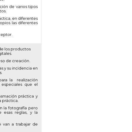
ión de varios tipos
tos.
ctica, en diferentes
opios las diferentes
ceptor.
sde los productos
itales.
eso de creación.
as y su incidencia en
s.
para la realización
 especiales que el
asmación práctica y
 práctica.
 la fotografía pero
 esas reglas, y la
 van a trabajar de