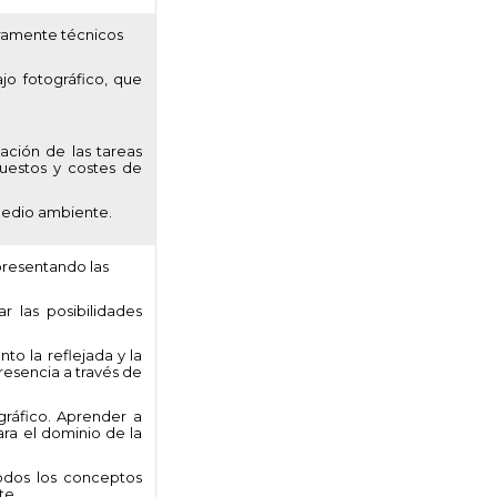
puramente técnicos
ajo fotográfico, que
zación de las tareas
uestos y costes de
 medio ambiente.
 presentando las
 las posibilidades
to la reflejada y la
resencia a través de
gráfico. Aprender a
ara el dominio de la
todos los conceptos
te.