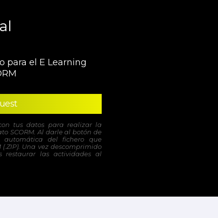
al
o para el E Learning
ORM
uest
con tus datos para realizar la
to SCORM. Al darle al botón de
 automática del fichero que
 (.ZIP). Una vez descomprimido
 restaurar las actividades al