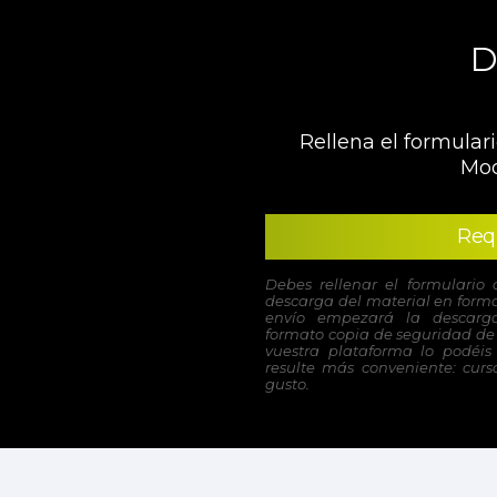
D
Rellena el formulari
Moo
Req
Debes rellenar el formulario 
descarga del material en forma
envío empezará la descarga
formato copia de seguridad de 
vuestra plataforma lo podéis
resulte más conveniente: curso
gusto.