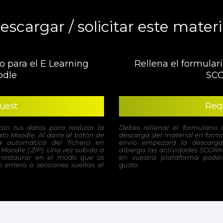
escargar / solicitar este materi
o para el E Learning
Rellena el formulari
dle
SC
uest
Req
con tus datos para realizar la
Debes rellenar el formulario 
to Moodle. Al darle al botón de
descarga del material en forma
 automática del fichero en
envío empezará la descarga
Moodle (.ZIP). Una vez subido a
alberga las actividades SCORM
 restaurar en el modo que os
en vuestra plataforma podéis
 entero o secciones sueltas al
gusto.