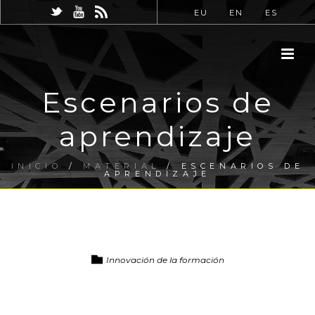
EU
EN
ES
Escenarios de
aprendizaje
INICIO
/
MATERIAL
/ ESCENARIOS DE
APRENDIZAJE
Innovación de la formación