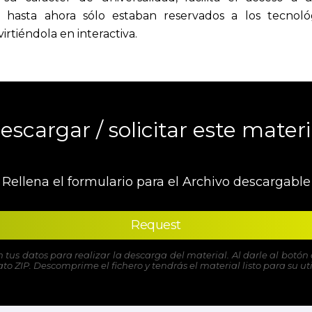
e hasta ahora sólo estaban reservados a los tecnol
irtiéndola en interactiva.
escargar / solicitar este materi
Rellena el formulario para el Archivo descargable
Request
n tus datos para realizar la descarga del material. Al darle al bot
o ZIP. Descomprime el fichero y tendrás el material listo para su uti