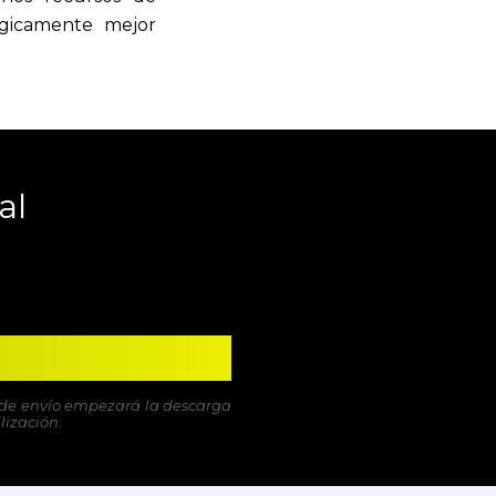
ógicamente mejor
al
ón de envío empezará la descarga
lización.