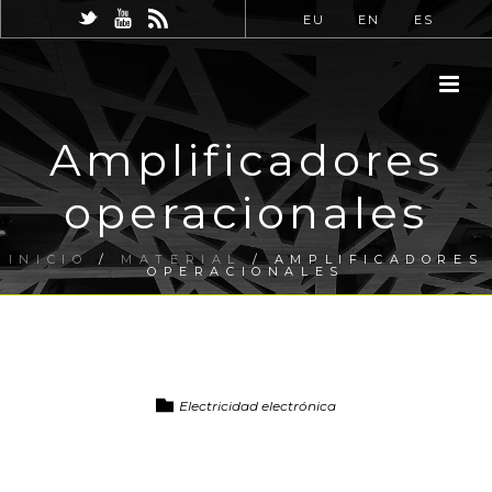
EU
EN
ES
Amplificadores
operacionales
INICIO
/
MATERIAL
/ AMPLIFICADORES
OPERACIONALES
Electricidad electrónica