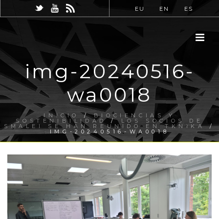
EU
EN
ES
img-20240516-
wa0018
INICIO
/
BIOCIENCIAS Y
SOSTENIBILIDAD
/
LOS SOCIOS DE
SMALEI SE HAN REUNIDO EN TKNIKA
/
IMG-20240516-WA0018