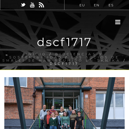
EU
EN
ES
dscf1717
INICIO
/
BIOCIENCIAS Y
SOSTENIBILIDAD
/
LOS SOCIOS DE
SMALEI SE HAN REUNIDO EN TKNIKA
/
DSCF1717