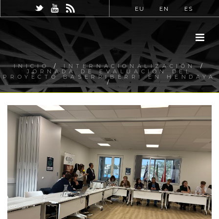
EU
EN
ES
INICIO
/
INTERNACIONALIZACIÓN
/
JORNADA DE EVALUACIÓN DEL
PROYECTO BASERRIBERRI EN HENDAYA
/