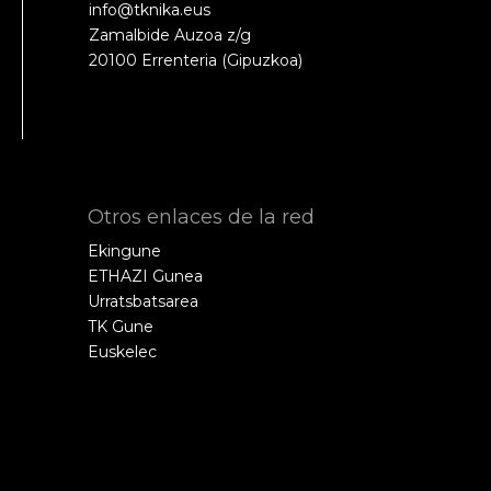
info@tknika.eus
Zamalbide Auzoa z/g
20100 Errenteria (Gipuzkoa)
Otros enlaces de la red
Ekingune
ETHAZI Gunea
Urratsbatsarea
TK Gune
Euskelec