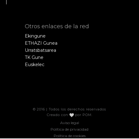
Otros enlaces de la red
Ekingune
ETHAZI Gunea
Urratsbatsarea
TK Gune
Euskelec
© 2016 | Todos los derechos reservados
Creado con
por
POM
.
Aviso legal
Política de privacidad
Política de cookies