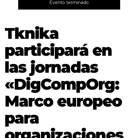
Evento terminado
Tknika
participará en
las jornadas
«DigCompOrg:
Marco europeo
para
organizaciones