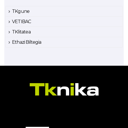
TKgune
VETIBAC
TKlitatea
Ethazi Biltegia