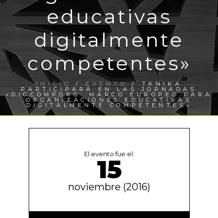
educativas
digitalmente
competentes»
INICIO
/
EVENTO
/ TKNIKA
PARTICIPARÁ EN LAS JORNADAS
«DIGCOMPORG: MARCO EUROPEO PARA
ORGANIZACIONES EDUCATIVAS
DIGITALMENTE COMPETENTES»
El evento fue el:
15
noviembre (2016)