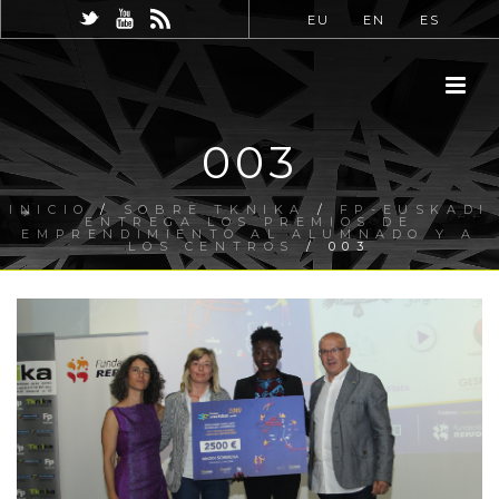
EU
EN
ES
003
INICIO
/
SOBRE TKNIKA
/
FP-EUSKADI
ENTREGA LOS PREMIOS DE
EMPRENDIMIENTO AL ALUMNADO Y A
LOS CENTROS
/ 003