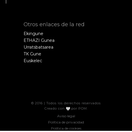
Otros enlaces de la red
Ekingune
ETHAZI Gunea
Urratsbatsarea
TK Gune
Euskelec
© 2016 | Todos los derechos reservados
Creado con
por
POM
.
Aviso legal
Política de privacidad
Política de cookies