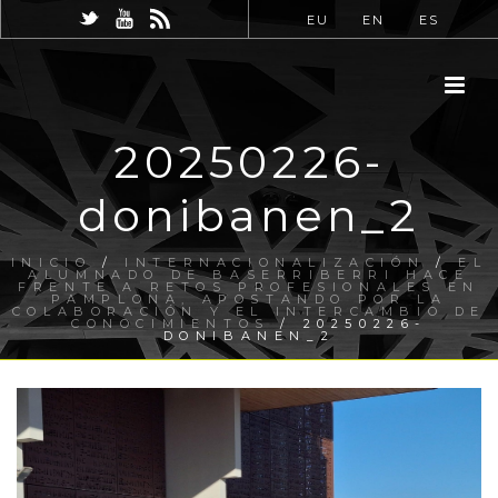
EU
EN
ES
20250226-
donibanen_2
INICIO
/
INTERNACIONALIZACIÓN
/
EL
ALUMNADO DE BASERRIBERRI HACE
FRENTE A RETOS PROFESIONALES EN
PAMPLONA, APOSTANDO POR LA
COLABORACIÓN Y EL INTERCAMBIO DE
CONOCIMIENTOS
/ 20250226-
DONIBANEN_2