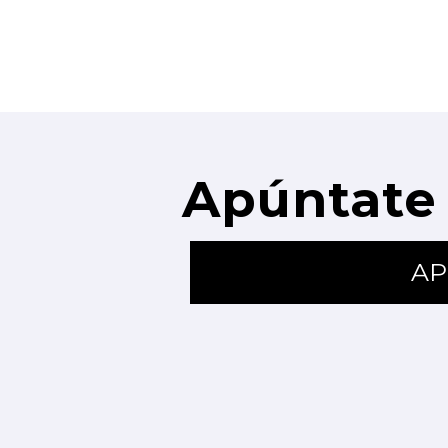
Apúntate 
AP