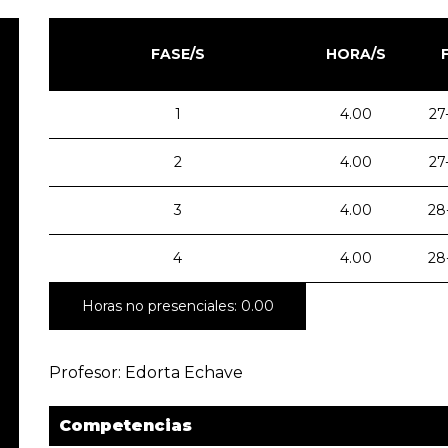
FASE/S
HORA/S
1
4.00
27
2
4.00
27
3
4.00
28
4
4.00
28
Horas no presenciales: 0.00
Profesor: Edorta Echave
Competencias