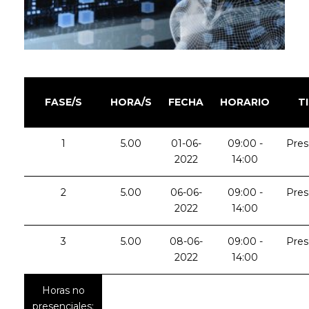
FASE/S
HORA/S
FECHA
HORARIO
T
1
5.00
01-06-
09:00 -
Pres
2022
14:00
2
5.00
06-06-
09:00 -
Pres
2022
14:00
3
5.00
08-06-
09:00 -
Pres
2022
14:00
Horas no
presenciales: