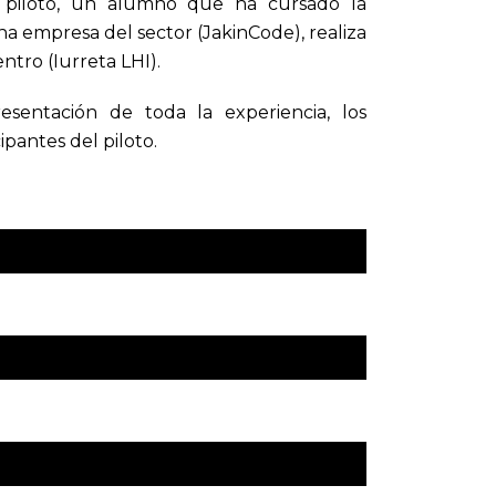
e piloto, un alumno que ha cursado la
a empresa del sector (JakinCode), realiza
ntro (Iurreta LHI).
resentación de toda la experiencia, los
ipantes del piloto.