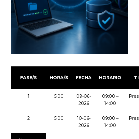
FASE/S
HORA/S
FECHA
HORARIO
T
1
5.00
09-06-
09:00 –
Pres
2026
14:00
2
5.00
10-06-
09:00 –
Pres
2026
14:00