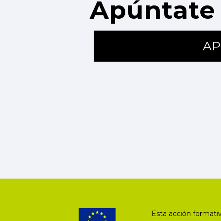
Apúntate 
AP
Esta acción formativ