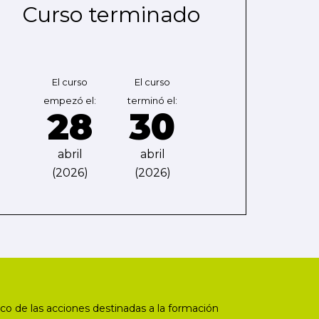
Curso terminado
El curso
El curso
empezó el:
terminó el:
28
30
abril
abril
(2026)
(2026)
co de las acciones destinadas a la formación