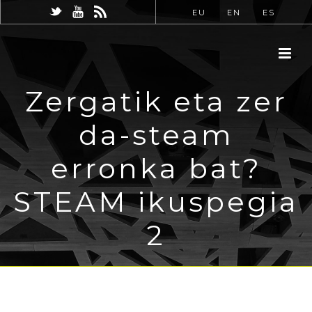
EU
EN
ES
Zergatik eta zer
da-steam
erronka bat?
STEAM ikuspegia
2