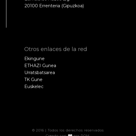
20100 Errenteria (Gipuzkoa)
Otros enlaces de la red
Ekingune
ETHAZI Gunea
Urratsbatsarea
TK Gune
Euskelec
© 2016 | Todos los derechos reservados
Creado con
por
POM
.