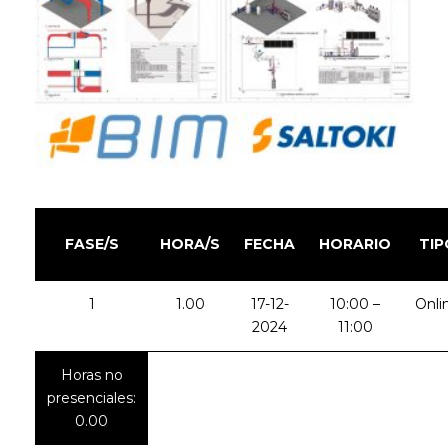
FASE/S
HORA/S
FECHA
HORARIO
TIP
1
1.00
17-12-
10:00 –
Onli
2024
11:00
Horas no
presenciales:
0.00