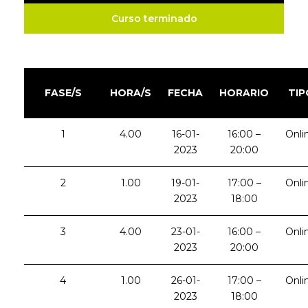
Curso terminado
FASE/S
HORA/S
FECHA
HORARIO
TIP
1
4.00
16-01-
16:00 –
Onli
2023
20:00
2
1.00
19-01-
17:00 –
Onli
2023
18:00
3
4.00
23-01-
16:00 –
Onli
2023
20:00
4
1.00
26-01-
17:00 –
Onli
2023
18:00