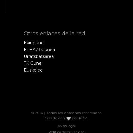
Otros enlaces de la red
Ekingune
ETHAZI Gunea
Urratsbatsarea
TK Gune
Euskelec
© 2016 | Todos los derechos reservados
Creado con
por
POM
.
Aviso legal
Política de privacidad