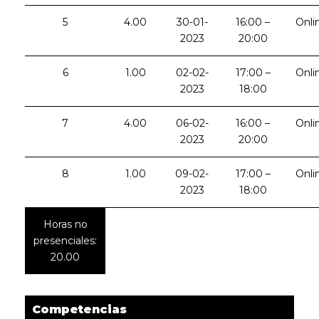
5
4.00
30-01-
16:00 –
Onli
2023
20:00
6
1.00
02-02-
17:00 –
Onli
2023
18:00
7
4.00
06-02-
16:00 –
Onli
2023
20:00
8
1.00
09-02-
17:00 –
Onli
2023
18:00
Horas no
presenciales:
20.00
Competencias