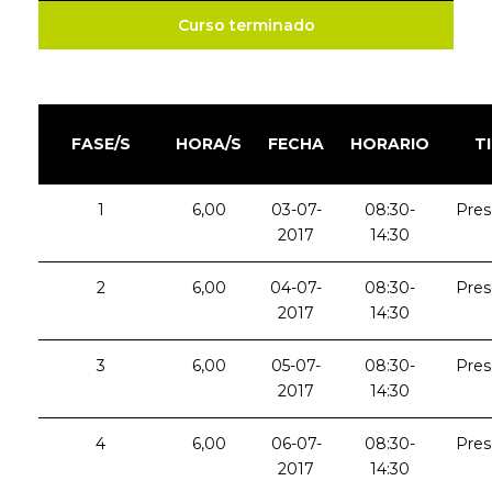
Curso terminado
FASE/S
HORA/S
FECHA
HORARIO
T
1
6,00
03-07-
08:30-
Pres
2017
14:30
2
6,00
04-07-
08:30-
Pres
2017
14:30
3
6,00
05-07-
08:30-
Pres
2017
14:30
4
6,00
06-07-
08:30-
Pres
2017
14:30