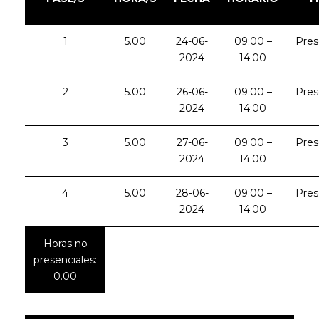
1
5.00
24-06-
09:00 –
Pres
2024
14:00
2
5.00
26-06-
09:00 –
Pres
2024
14:00
3
5.00
27-06-
09:00 –
Pres
2024
14:00
4
5.00
28-06-
09:00 –
Pres
2024
14:00
Horas no
presenciales:
0.00