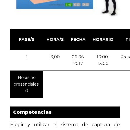
FASE/S
HORA/S
FECHA
HORARIO
T
1
3,00
06-06-
10:00-
Pres
2017
13:00
Horas no
presenciales:
0
Competencias
Elegir y utilizar el sistema de captura de