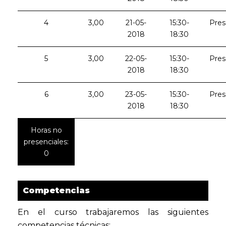
4
3,00
21-05-
15:30-
Pres
2018
18:30
5
3,00
22-05-
15:30-
Pres
2018
18:30
6
3,00
23-05-
15:30-
Pres
2018
18:30
Horas no
presenciales:
0
Competencias
En el curso trabajaremos las siguientes
competencias técnicas: