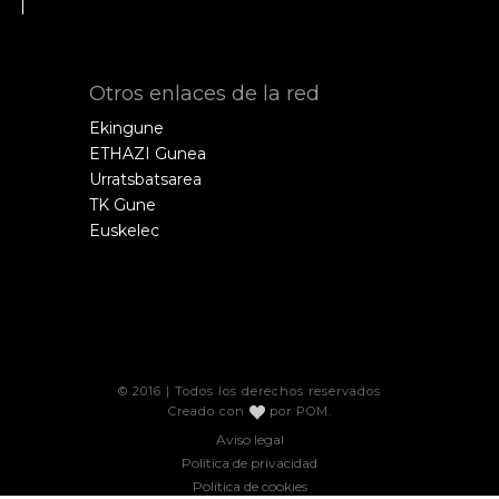
Otros enlaces de la red
Ekingune
ETHAZI Gunea
Urratsbatsarea
TK Gune
Euskelec
© 2016 | Todos los derechos reservados
Creado con
por
POM
.
Aviso legal
Política de privacidad
Política de cookies