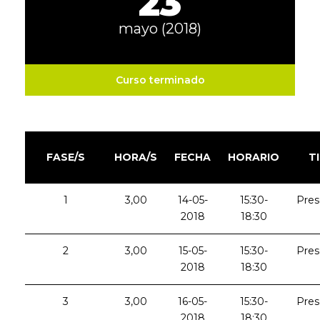
23
mayo (2018)
Curso terminado
FASE/S
HORA/S
FECHA
HORARIO
T
1
3,00
14-05-
15:30-
Pres
2018
18:30
2
3,00
15-05-
15:30-
Pres
2018
18:30
3
3,00
16-05-
15:30-
Pres
2018
18:30