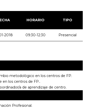
ECHA
HORARIO
TIPO
01-2018
09:30-12:30
Presencial
mbio metodológico en los centros de FP.
 en los centros de FP..
oordinador/a de aprendizaje de centro.
ación Profesional.
.