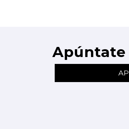
Apúntate 
AP