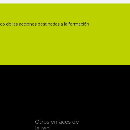
co de las acciones destinadas a la formación
Otros enlaces de
la red