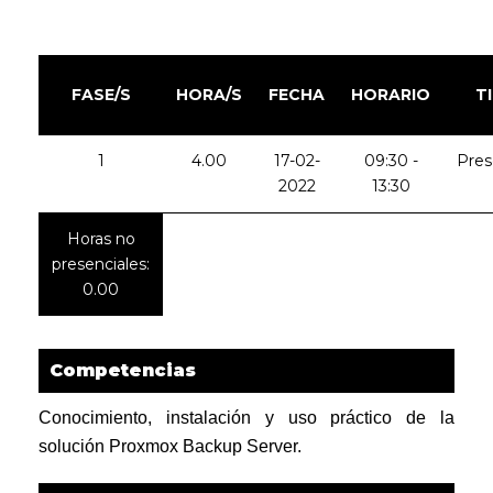
FASE/S
HORA/S
FECHA
HORARIO
T
1
4.00
17-02-
09:30 -
Pres
2022
13:30
Horas no
presenciales:
0.00
Competencias
Conocimiento, instalación y uso práctico de la
solución Proxmox Backup Server.