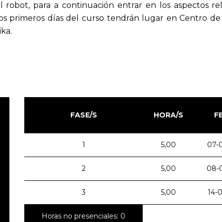
l robot, para a continuación entrar en los aspectos re
 dos primeros días del curso tendrán lugar en Centro de
ika.
FASE/S
HORA/S
F
1
5,00
07-
2
5,00
08-
3
5,00
14-
Horas no presenciales: 0