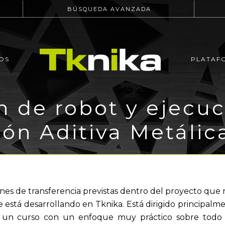
BÚSQUEDA AVANZADA
OS
PLATAF
 de robot y ejecuc
ión Aditiva Metálic
ones de transferencia previstas dentro del proyecto que 
e está desarrollando en Tknika. Está dirigido principalme
s un curso con un enfoque muy práctico sobre todo d