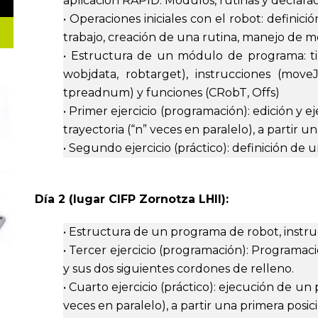
aplicación RAPID. Módulos, rutinas y declarac
• Operaciones iniciales con el robot: definic
trabajo, creación de una rutina, manejo de m
• Estructura de un módulo de programa: ti
wobjdata, robtarget), instrucciones (moveJ,
tpreadnum) y funciones (CRobT, Offs)
• Primer ejercicio (programación): edición y
trayectoria (“n” veces en paralelo), a partir 
• Segundo ejercicio (práctico): definición de 
Día 2 (lugar CIFP Zornotza LHII):
• Estructura de un programa de robot, instru
• Tercer ejercicio (programación): Programa
y sus dos siguientes cordones de relleno.
• Cuarto ejercicio (práctico): ejecución de un
veces en paralelo), a partir una primera posi