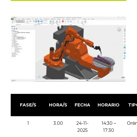
FASE/S
HORA/S
FECHA
HORARIO
TIP
1
3.00
24-11-
14:30 –
Onli
2025
17:30