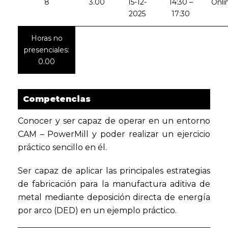
8
3.00
15-12-
14:30 –
Onli
2025
17:30
Horas no
presenciales:
0.00
Competencias
Conocer y ser capaz de operar en un entorno
CAM – PowerMill y poder realizar un ejercicio
práctico sencillo en él.
Ser capaz de aplicar las principales estrategias
de fabricación para la manufactura aditiva de
metal mediante deposición directa de energía
por arco (DED) en un ejemplo práctico.