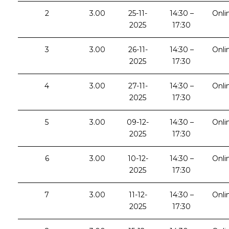
2
3.00
25-11-
14:30 –
Onli
2025
17:30
3
3.00
26-11-
14:30 –
Onli
2025
17:30
4
3.00
27-11-
14:30 –
Onli
2025
17:30
5
3.00
09-12-
14:30 –
Onli
2025
17:30
6
3.00
10-12-
14:30 –
Onli
2025
17:30
7
3.00
11-12-
14:30 –
Onli
2025
17:30