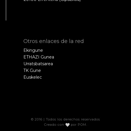
Otros enlaces de la red
Ekingune
ETHAZI Gunea
Urratsbatsarea
TK Gune
Euskelec
© 2016 | Todos los derechos reservados
Creado con
por
POM
.