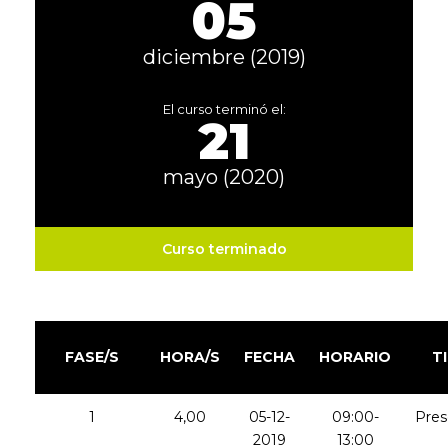
05
diciembre (2019)
El curso terminó el:
21
mayo (2020)
Curso terminado
FASE/S
HORA/S
FECHA
HORARIO
T
1
4,00
05-12-
09:00-
Pres
2019
13:00