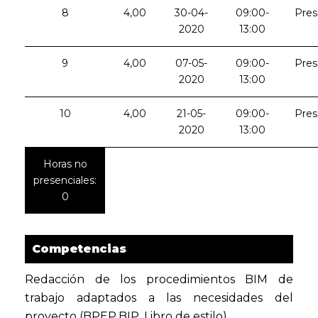
8
4,00
30-04-
09:00-
Pres
2020
13:00
9
4,00
07-05-
09:00-
Pres
2020
13:00
10
4,00
21-05-
09:00-
Pres
2020
13:00
Horas no
presenciales:
0
Competencias
Redacción de los procedimientos BIM de
trabajo adaptados a las necesidades del
proyecto (BPEP,BIP, Libro de estilo)