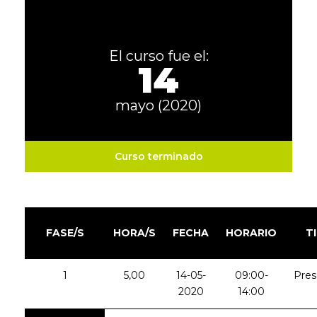
El curso fue el:
14
mayo (2020)
Curso terminado
FASE/S
HORA/S
FECHA
HORARIO
T
1
5,00
14-05-
09:00-
Pres
2020
14:00