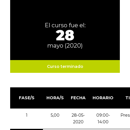
El curso fue el:
28
mayo (2020)
Curso terminado
FASE/S
HORA/S
FECHA
HORARIO
T
1
5,00
28-05-
09:00-
Pres
2020
14:00