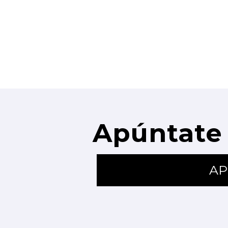
Apúntate 
AP