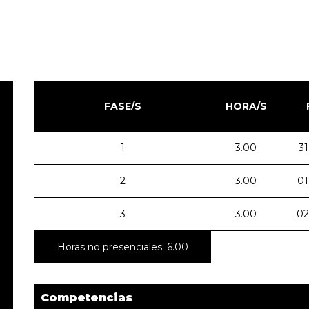
FASE/S
HORA/S
1
3.00
31
2
3.00
01
3
3.00
02
Horas no presenciales: 6.00
Competencias