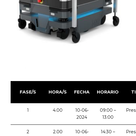
FASE/S
HORA/S
FECHA
HORARIO
T
1
4.00
10-06-
09:00 –
Pres
2024
13:00
2
2.00
10-06-
14:30 –
Pres