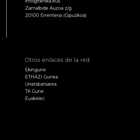
info@tknika.eus
Zamalbide Auzoa z/g
20100 Errenteria (Gipuzkoa)
Otros enlaces de la red
Ekingune
ETHAZI Gunea
Urratsbatsarea
TK Gune
Euskelec