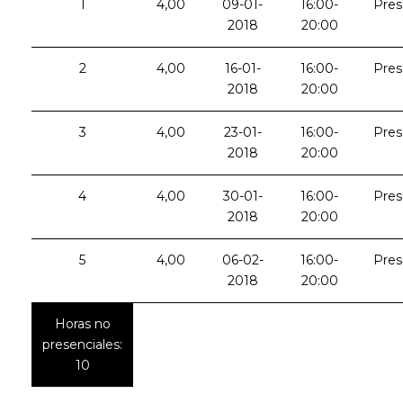
1
4,00
09-01-
16:00-
Pres
2018
20:00
2
4,00
16-01-
16:00-
Pres
2018
20:00
3
4,00
23-01-
16:00-
Pres
2018
20:00
4
4,00
30-01-
16:00-
Pres
2018
20:00
5
4,00
06-02-
16:00-
Pres
2018
20:00
Horas no
presenciales:
10