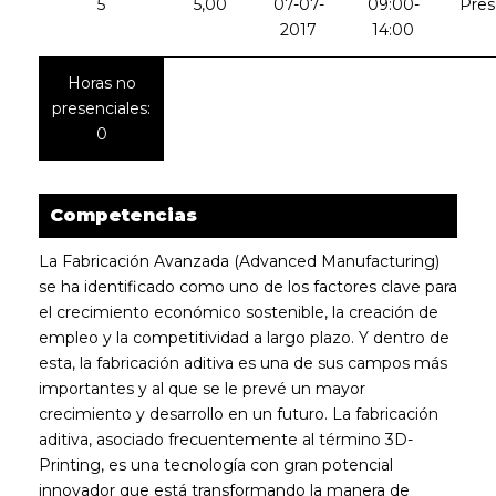
5
5,00
07-07-
09:00-
Pres
2017
14:00
Horas no
presenciales:
0
Competencias
La Fabricación Avanzada (Advanced Manufacturing)
se ha identificado como uno de los factores clave para
el crecimiento económico sostenible, la creación de
empleo y la competitividad a largo plazo. Y dentro de
esta, la fabricación aditiva es una de sus campos más
importantes y al que se le prevé un mayor
crecimiento y desarrollo en un futuro. La fabricación
aditiva, asociado frecuentemente al término 3D-
Printing, es una tecnología con gran potencial
innovador que está transformando la manera de