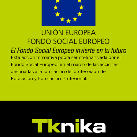
Esta acción formativa podrá ser co-financiada por el
Fondo Social Europeo, en el marco de las acciones
destinadas a la formación del profesorado de
Educación y Formación Profesional.