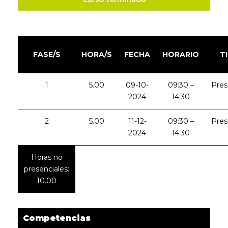
FASE/S
HORA/S
FECHA
HORARIO
T
1
5.00
09-10-
09:30 –
Pres
2024
14:30
2
5.00
11-12-
09:30 –
Pres
2024
14:30
Horas no
presenciales:
10.00
Competencias