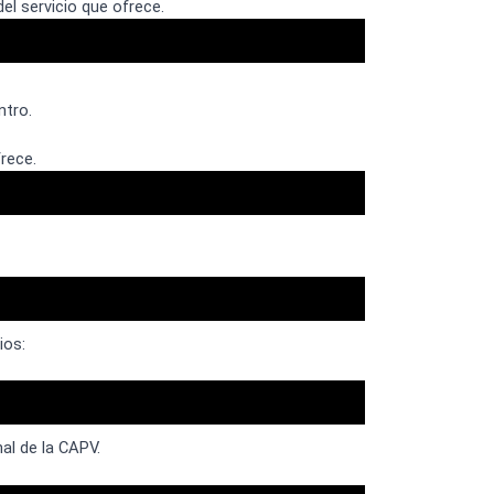
el servicio que ofrece.
ntro.
frece.
ios:
al de la CAPV.