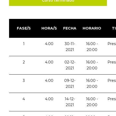
Curso terminado
FASE/S
HORA/S
FECHA
HORARIO
T
1
4.00
30-11-
16:00 -
Pres
2021
20:00
2
4.00
02-12-
16:00 -
Pres
2021
20:00
3
4.00
09-12-
16:00 -
Pres
2021
20:00
4
4.00
14-12-
16:00 -
Pres
2021
20:00