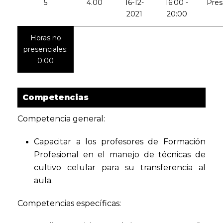
5
4.00
16-12-
16:00 -
Pres
2021
20:00
Horas no
presenciales:
0.00
Competencias
Competencia general:
Capacitar a los profesores de Formación
Profesional en el manejo de técnicas de
cultivo celular para su transferencia al
aula.
Competencias específicas: