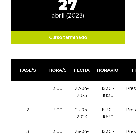
27
abril (2023)
Curso terminado
FASE/S
HORA/S
FECHA
HORARIO
T
1
3.00
27-04-
15:30 -
Pres
2023
18:30
2
3.00
25-04-
15:30 -
Pres
2023
18:30
3
3.00
26-04-
15:30 -
Pres