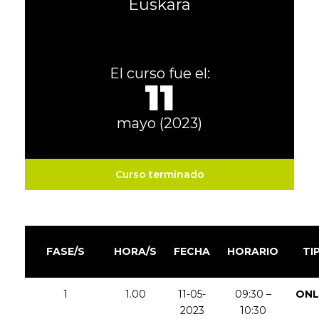
Euskara
El curso fue el:
11
mayo (2023)
Curso terminado
FASE/S
HORA/S
FECHA
HORARIO
TI
1
1.00
11-05-
09:30 –
ONL
2023
10:30