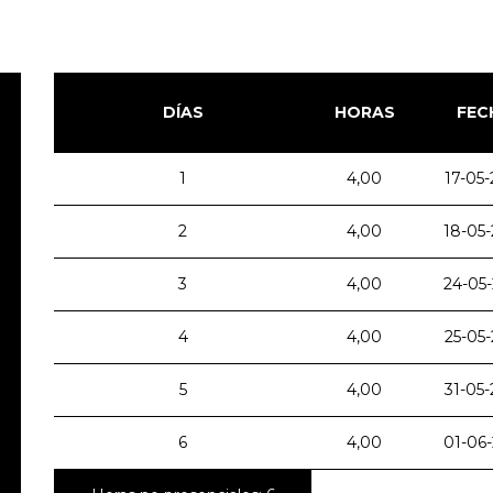
DÍAS
HORAS
FEC
1
4,00
17-05-
2
4,00
18-05-
3
4,00
24-05
4
4,00
25-05-
5
4,00
31-05-
6
4,00
01-06