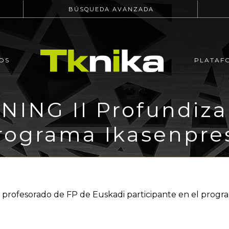
BÚSQUEDA AVANZADA
OS
PLATAF
NING II Profundiza
rograma Ikasenpre
al profesorado de FP de Euskadi participante en el prog