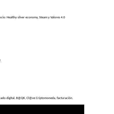
ocio: Healthy silver economy, Steam y Valores 4.0
)
ificado digital, B@QK, Cl@ve Criptomoneda, facturación.